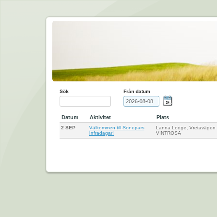
Sök
Från datum
Datum
Aktivitet
Plats
2 SEP
Välkommen till Sonepars
Lanna Lodge, Vretavägen
Infradagar!
VINTROSA