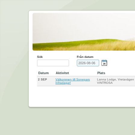
Sök
Från datum
Datum
Aktivitet
Plats
2 SEP
Välkommen till Sonepars
Lanna Lodge, Vretavägen
Infradagar!
VINTROSA