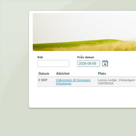
Sök
Från datum
Datum
Aktivitet
Plats
2 SEP
Välkommen till Sonepars
Lanna Lodge, Vretavägen
Infradagar!
VINTROSA