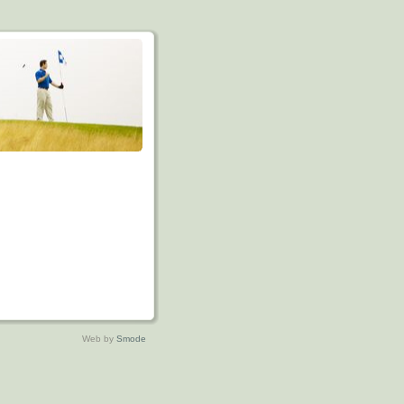
Web by
Smode