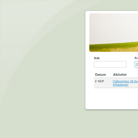
Sök
Fr
Datum
Aktivitet
2 SEP
Välkommen till S
Infradagar!