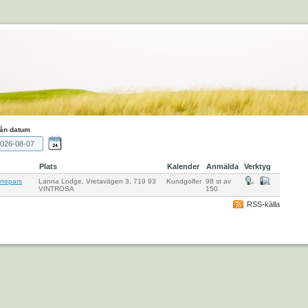
ån datum
Plats
Kalender
Anmälda
Verktyg
onepars
Lanna Lodge, Vretavägen 3, 719 93
Kundgolfer
98 st av
VINTROSA
150
RSS-källa