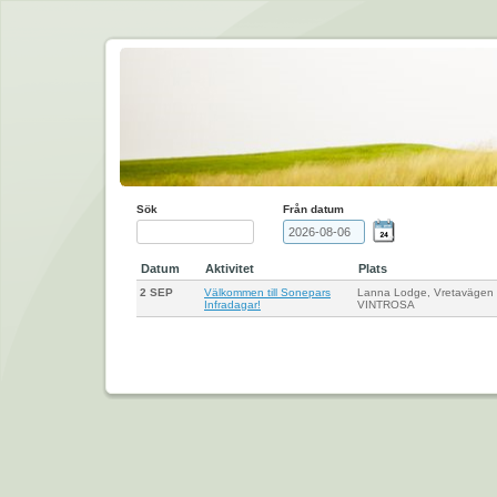
Sök
Från datum
Datum
Aktivitet
Plats
2 SEP
Välkommen till Sonepars
Lanna Lodge, Vretavägen
Infradagar!
VINTROSA