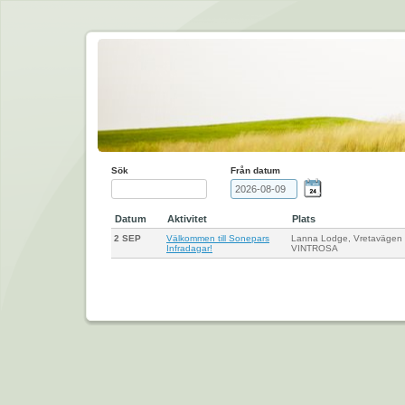
Sök
Från datum
Datum
Aktivitet
Plats
2 SEP
Välkommen till Sonepars
Lanna Lodge, Vretavägen
Infradagar!
VINTROSA